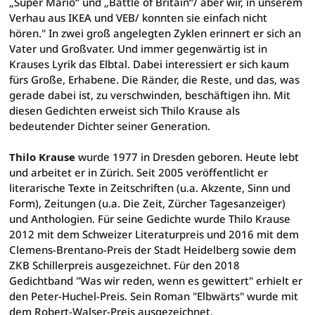
„Super Mario“ und „Battle of Britain“/ aber wir, in unserem
Verhau aus IKEA und VEB/ konnten sie einfach nicht
hören." In zwei groß angelegten Zyklen erinnert er sich an
Vater und Großvater. Und immer gegenwärtig ist in
Krauses Lyrik das Elbtal. Dabei interessiert er sich kaum
fürs Große, Erhabene. Die Ränder, die Reste, und das, was
gerade dabei ist, zu verschwinden, beschäftigen ihn. Mit
diesen Gedichten erweist sich Thilo Krause als
bedeutender Dichter seiner Generation.
Thilo Krause
wurde
1977 in Dresden geboren. Heute lebt
und arbeitet er in Zürich. Seit 2005 veröffentlicht er
literarische Texte in Zeitschriften (u.a. Akzente, Sinn und
Form), Zeitungen (u.a. Die Zeit, Zürcher Tagesanzeiger)
und Anthologien. Für seine Gedichte wurde Thilo Krause
2012 mit dem Schweizer Literaturpreis und 2016 mit dem
Clemens-Brentano-Preis der Stadt Heidelberg sowie dem
ZKB Schillerpreis ausgezeichnet. Für den 2018
Gedichtband "Was wir reden, wenn es gewittert" erhielt er
den Peter-Huchel-Preis. Sein Roman "Elbwärts" wurde mit
dem Robert-Walser-Preis ausgezeichnet.