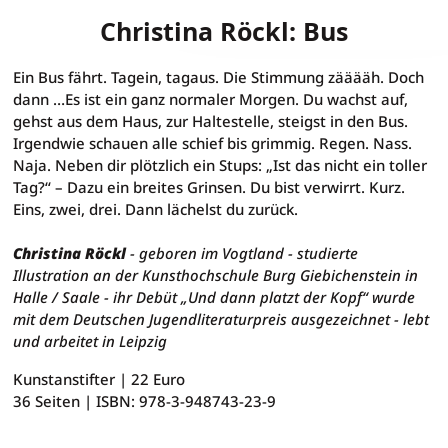
Christina Röckl: Bus
Christina Röckl: Bus
Ein Bus fährt. Tagein, tagaus. Die Stimmung zääääh. Doch
dann …Es ist ein ganz normaler Morgen. Du wachst auf,
gehst aus dem Haus, zur Haltestelle, steigst in den Bus.
Irgendwie schauen alle schief bis grimmig. Regen. Nass.
Naja. Neben dir plötzlich ein Stups: „Ist das nicht ein toller
Tag?“ – Dazu ein breites Grinsen. Du bist verwirrt. Kurz.
Eins, zwei, drei. Dann lächelst du zurück.
Christina Röckl
- geboren im Vogtland - studierte
Illustration an der Kunsthochschule Burg Giebichenstein in
Halle / Saale - ihr Debüt „Und dann platzt der Kopf“ wurde
mit dem Deutschen Jugendliteraturpreis ausgezeichnet - lebt
und arbeitet in Leipzig
Kunstanstifter
|
22 Euro
36 Seiten |
ISBN: 978-3-948743-23-9